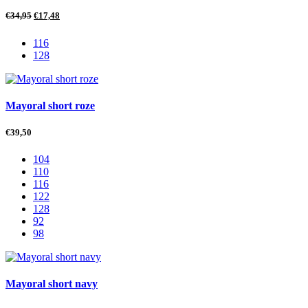
€
34,95
€
17,48
116
128
Mayoral short roze
€
39,50
104
110
116
122
128
92
98
Mayoral short navy