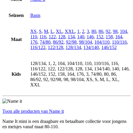
Seizoen
Basis
XS
,
S
,
M
,
L
,
XL
,
XXL
,
1
,
2
,
3
,
80
,
86
,
92
,
98
,
104
,
110
,
116
,
122
,
128
,
134
,
140
,
146
,
152
,
158
,
164
,
Maat
176
,
74/80
,
86/92
,
92/98
,
98/104
,
104/110
,
110/116
,
116/122
,
122/128
,
128/134
,
134/140
,
146/152
128/134, 1, 2, 104, 104/110, 110, 110/116, 116,
116/122, 122, 122/128, 128, 134, 134/140, 140, 146,
Kids
146/152, 152, 158, 164, 176, 3, 74/80, 80, 86,
86/92, 92, 92/98, 98, 98/104, XS, S, M, L, XL,
XXL
Toon alle producten van Name it
Name It mini is een draagbare en betaalbare collectie voor jongens
en meisjes vanaf maat 80-110.