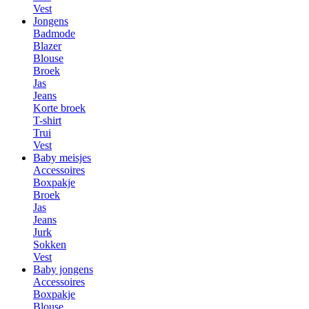
Vest
Jongens
Badmode
Blazer
Blouse
Broek
Jas
Jeans
Korte broek
T-shirt
Trui
Vest
Baby meisjes
Accessoires
Boxpakje
Broek
Jas
Jeans
Jurk
Sokken
Vest
Baby jongens
Accessoires
Boxpakje
Blouse