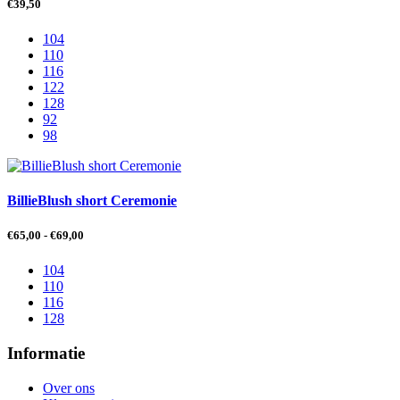
€
39,50
104
110
116
122
128
92
98
BillieBlush short Ceremonie
Prijsklasse:
€
65,00
-
€
69,00
€65,00
tot
104
€69,00
110
116
128
Informatie
Over ons