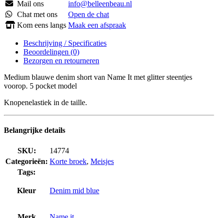
Mail ons
info@belleenbeau.nl
Chat met ons
Open de chat
Kom eens langs
Maak een afspraak
Beschrijving / Specificaties
Beoordelingen (0)
Bezorgen en retourneren
Medium blauwe denim short van Name It met glitter steentjes
voorop. 5 pocket model
Knopenelastiek in de taille.
Belangrijke details
SKU:
14774
Categorieën:
Korte broek
,
Meisjes
Tags:
Kleur
Denim mid blue
Merk
Name it