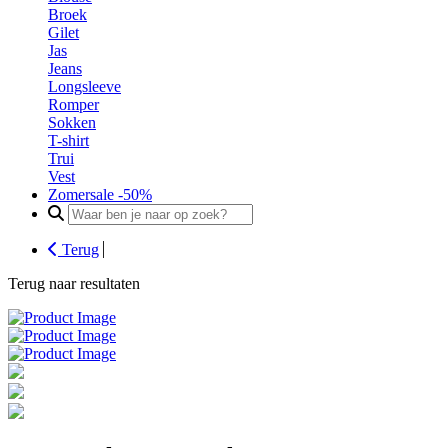
Broek
Gilet
Jas
Jeans
Longsleeve
Romper
Sokken
T-shirt
Trui
Vest
Zomersale -50%
Search
for:
Terug
Terug naar resultaten