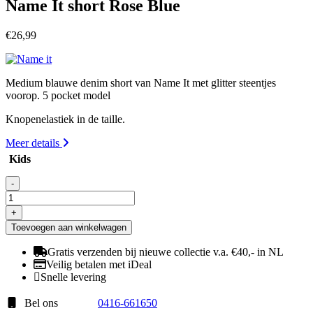
Name It short Rose Blue
€
26,99
Medium blauwe denim short van Name It met glitter steentjes
voorop. 5 pocket model
Knopenelastiek in de taille.
Meer details
Kids
-
Name
It
+
short
Toevoegen aan winkelwagen
Rose
Blue
Gratis verzenden bij nieuwe collectie v.a. €40,- in NL
aantal
Veilig betalen met iDeal
Snelle levering
Bel ons
0416-661650