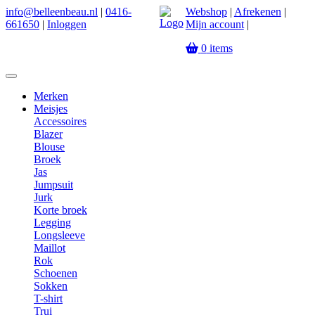
info@belleenbeau.nl
|
0416-
Webshop
|
Afrekenen
|
661650
|
Inloggen
Mijn account
|
0
items
Merken
Meisjes
Accessoires
Blazer
Blouse
Broek
Jas
Jumpsuit
Jurk
Korte broek
Legging
Longsleeve
Maillot
Rok
Schoenen
Sokken
T-shirt
Trui