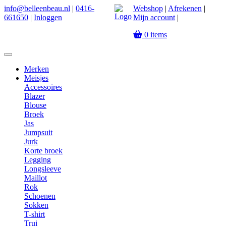
info@belleenbeau.nl
|
0416-
Webshop
|
Afrekenen
|
661650
|
Inloggen
Mijn account
|
0
items
Merken
Meisjes
Accessoires
Blazer
Blouse
Broek
Jas
Jumpsuit
Jurk
Korte broek
Legging
Longsleeve
Maillot
Rok
Schoenen
Sokken
T-shirt
Trui