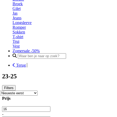
Broek
Gilet
Jas
Jeans
Longsleeve
Romper
Sokken
T-shirt
Trui
Vest
Zomersale -50%
Search
for:
Terug
23-25
Filters
Prijs
-