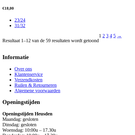
€
18,00
23/24
31/32
1
2
3
4
5
→
Gesorteerd
Resultaat 1–12 van de 59 resultaten wordt getoond
op
nieuwste
Informatie
Over ons
Klantenservice
Verzendkosten
Ruilen & Retourneren
Algemene voorwaarden
Openingstijden
Openingstijden Heusden
Maandag: gesloten
Dinsdag: gesloten
Woensdag: 10:00u – 17.30u