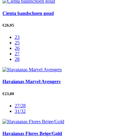
Cienta bandschoen goud
€
26,95
23
25
26
27
28
Havaianas Marvel Avengers
€
23,00
27/28
31/32
Havaianas Flores Beige/Gold