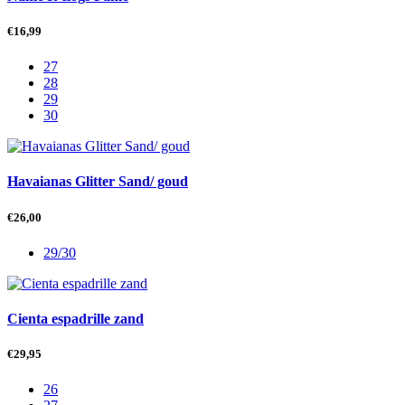
€
16,99
27
28
29
30
Havaianas Glitter Sand/ goud
€
26,00
29/30
Cienta espadrille zand
€
29,95
26