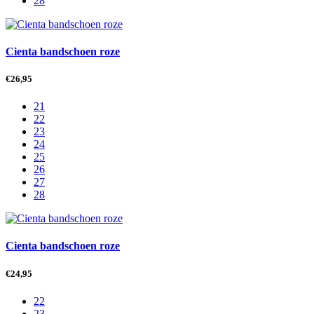
28
Cienta bandschoen roze
€
26,95
21
22
23
24
25
26
27
28
Cienta bandschoen roze
€
24,95
22
23