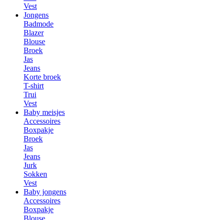
Vest
Jongens
Badmode
Blazer
Blouse
Broek
Jas
Jeans
Korte broek
T-shirt
Trui
Vest
Baby meisjes
Accessoires
Boxpakje
Broek
Jas
Jeans
Jurk
Sokken
Vest
Baby jongens
Accessoires
Boxpakje
Blouse