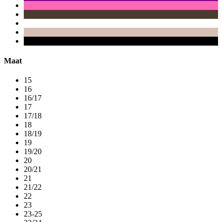
Maat
15
16
16/17
17
17/18
18
18/19
19
19/20
20
20/21
21
21/22
22
23
23-25