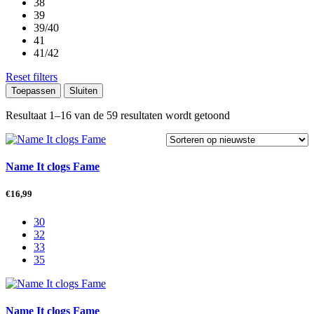
38
39
39/40
41
41/42
Reset filters
Toepassen
Sluiten
Gesorteerd
Resultaat 1–16 van de 59 resultaten wordt getoond
op
nieuwste
Name It clogs Fame
€
16,99
30
32
33
35
Name It clogs Fame