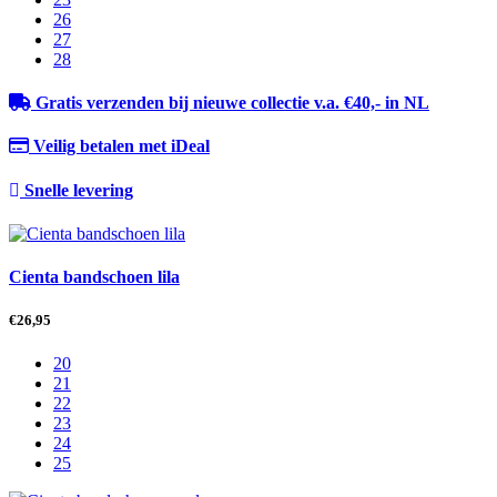
26
27
28
Gratis verzenden bij nieuwe collectie v.a. €40,- in NL
Veilig betalen met iDeal
Snelle levering
Cienta bandschoen lila
€
26,95
20
21
22
23
24
25