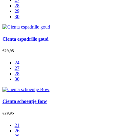
27
28
29
30
Cienta espadrille goud
€
29,95
24
27
28
30
Cienta schoentje Bow
€
29,95
21
26