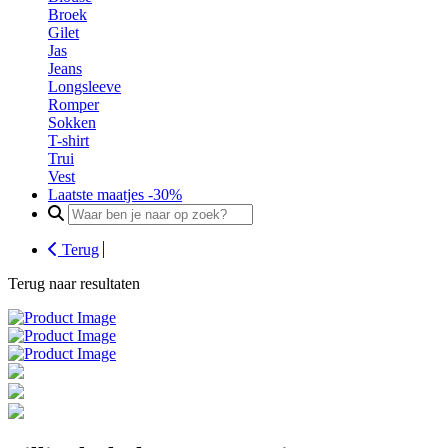
Broek
Gilet
Jas
Jeans
Longsleeve
Romper
Sokken
T-shirt
Trui
Vest
Laatste maatjes -30%
Search
for:
Terug
Terug naar resultaten