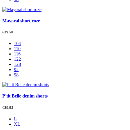
Mayoral short roze
€
39,50
104
110
116
122
128
92
98
P'tit Belle denim shorts
€
39,95
L
XL