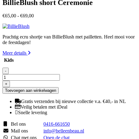
BillieBlush short Ceremonie
Prijsklasse:
€
65,00
-
€
69,00
€65,00
tot
€69,00
Prachtig ecru shortje van BillieBlush met pailletten. Heel mooi voor
de feestdagen!
Meer details
Kids
-
BillieBlush
short
+
Ceremonie
Toevoegen aan winkelwagen
aantal
Gratis verzenden bij nieuwe collectie v.a. €40,- in NL
Veilig betalen met iDeal
Snelle levering
Bel ons
0416-661650
Mail ons
info@belleenbeau.nl
Chat met ons
Open de chat