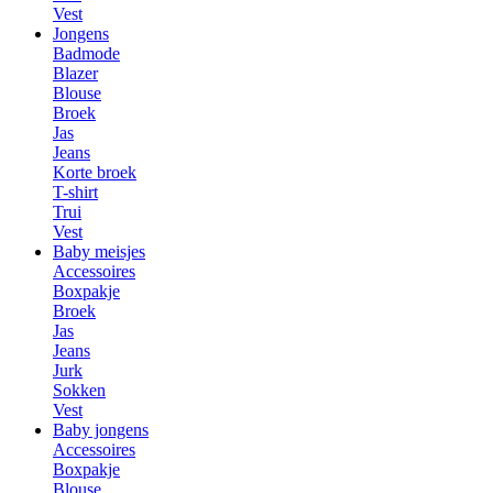
Vest
Jongens
Badmode
Blazer
Blouse
Broek
Jas
Jeans
Korte broek
T-shirt
Trui
Vest
Baby meisjes
Accessoires
Boxpakje
Broek
Jas
Jeans
Jurk
Sokken
Vest
Baby jongens
Accessoires
Boxpakje
Blouse