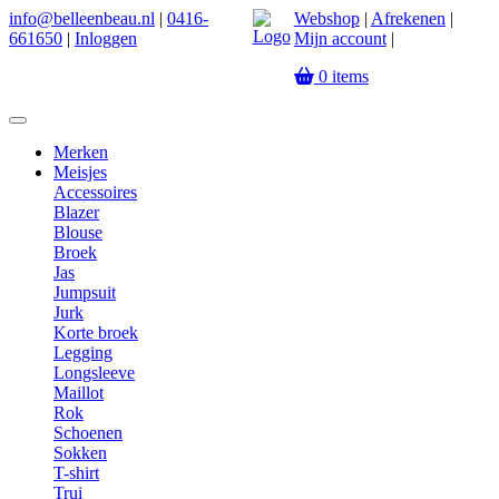
info@belleenbeau.nl
|
0416-
Webshop
|
Afrekenen
|
661650
|
Inloggen
Mijn account
|
0
items
Merken
Meisjes
Accessoires
Blazer
Blouse
Broek
Jas
Jumpsuit
Jurk
Korte broek
Legging
Longsleeve
Maillot
Rok
Schoenen
Sokken
T-shirt
Trui