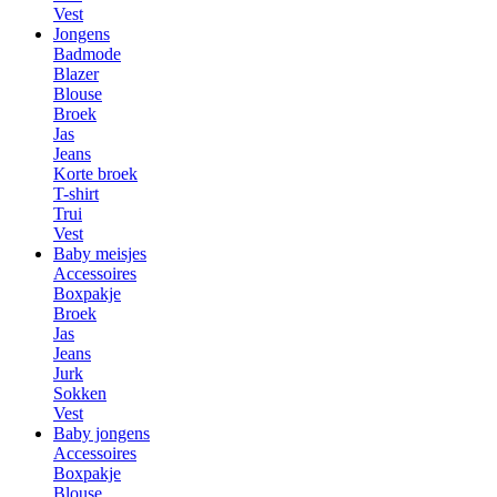
Vest
Jongens
Badmode
Blazer
Blouse
Broek
Jas
Jeans
Korte broek
T-shirt
Trui
Vest
Baby meisjes
Accessoires
Boxpakje
Broek
Jas
Jeans
Jurk
Sokken
Vest
Baby jongens
Accessoires
Boxpakje
Blouse