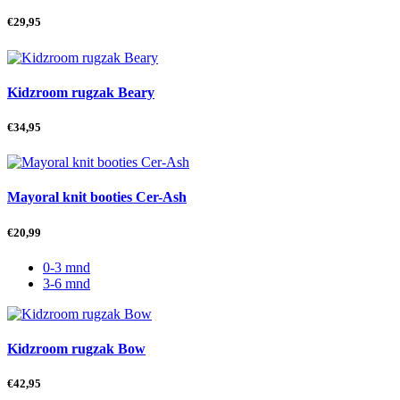
€
29,95
Kidzroom rugzak Beary
€
34,95
Mayoral knit booties Cer-Ash
€
20,99
0-3 mnd
3-6 mnd
Kidzroom rugzak Bow
€
42,95