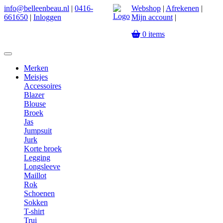
info@belleenbeau.nl
|
0416-
Webshop
|
Afrekenen
|
661650
|
Inloggen
Mijn account
|
0
items
Merken
Meisjes
Accessoires
Blazer
Blouse
Broek
Jas
Jumpsuit
Jurk
Korte broek
Legging
Longsleeve
Maillot
Rok
Schoenen
Sokken
T-shirt
Trui