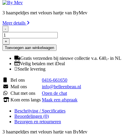
3 haarspeldjes met velours hartje van ByMev
Meer details
-
By
Mev
+
haarclips
Toevoegen aan winkelwagen
velvet
heart
Gratis verzenden bij nieuwe collectie v.a. €40,- in NL
aantal
Veilig betalen met iDeal
Snelle levering
Bel ons
0416-661650
Mail ons
info@belleenbeau.nl
Chat met ons
Open de chat
Kom eens langs
Maak een afspraak
Beschrijving / Specificaties
Beoordelingen (0)
Bezorgen en retourneren
3 haarspeldjes met velours hartje van ByMev