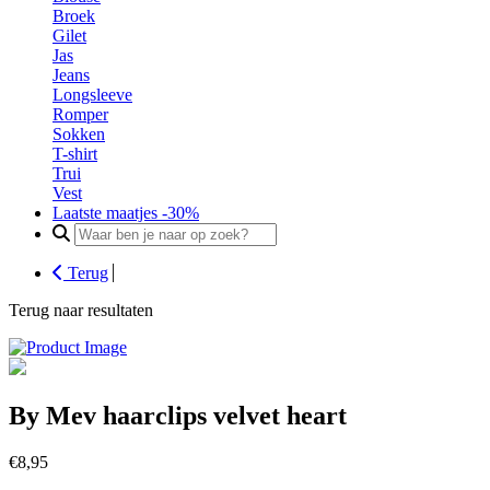
Broek
Gilet
Jas
Jeans
Longsleeve
Romper
Sokken
T-shirt
Trui
Vest
Laatste maatjes -30%
Search
for:
Terug
Terug naar resultaten
By Mev haarclips velvet heart
€
8,95