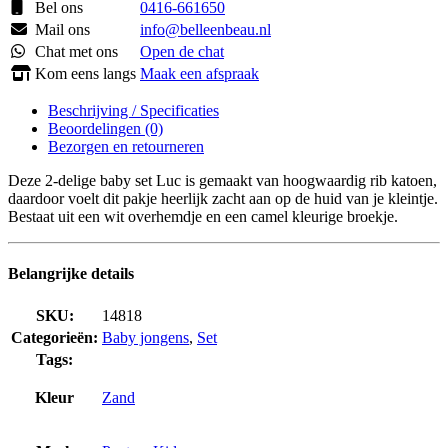
Bel ons
0416-661650
Mail ons
info@belleenbeau.nl
Chat met ons
Open de chat
Kom eens langs
Maak een afspraak
Beschrijving / Specificaties
Beoordelingen (0)
Bezorgen en retourneren
Deze 2-delige baby set Luc is gemaakt van hoogwaardig rib katoen,
daardoor voelt dit pakje heerlijk zacht aan op de huid van je kleintje.
Bestaat uit een wit overhemdje en een camel kleurige broekje.
Belangrijke details
SKU:
14818
Categorieën:
Baby jongens
,
Set
Tags:
Kleur
Zand