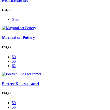
Petit Bateau set
€
54,95
0 mnd
Mayoral set Pottery
€
50,99
50
56
62
Poetree Kids set camel
€
44,95
50
56