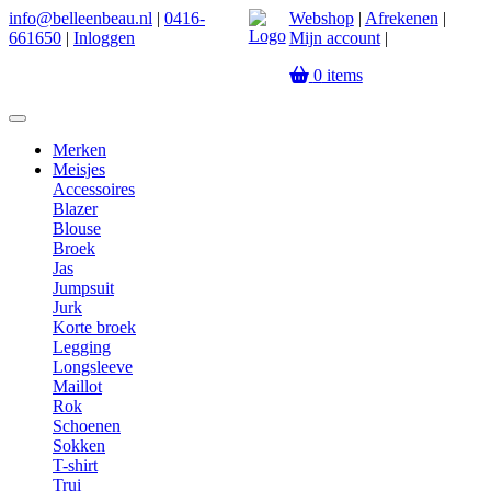
info@belleenbeau.nl
|
0416-
Webshop
|
Afrekenen
|
661650
|
Inloggen
Mijn account
|
0
items
Merken
Meisjes
Accessoires
Blazer
Blouse
Broek
Jas
Jumpsuit
Jurk
Korte broek
Legging
Longsleeve
Maillot
Rok
Schoenen
Sokken
T-shirt
Trui