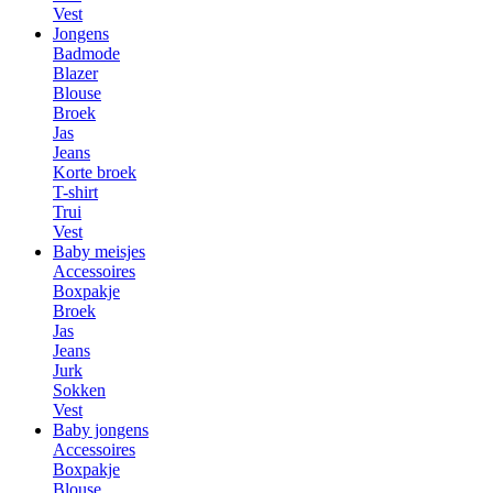
Vest
Jongens
Badmode
Blazer
Blouse
Broek
Jas
Jeans
Korte broek
T-shirt
Trui
Vest
Baby meisjes
Accessoires
Boxpakje
Broek
Jas
Jeans
Jurk
Sokken
Vest
Baby jongens
Accessoires
Boxpakje
Blouse