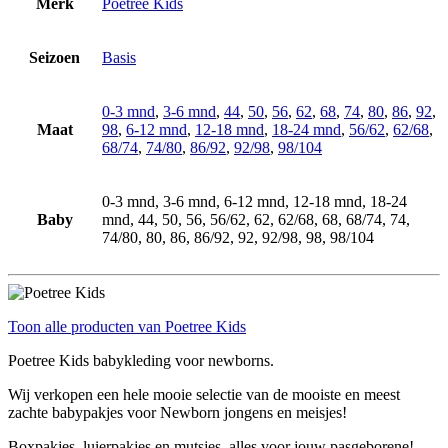
Merk
Poetree Kids
Seizoen
Basis
0-3 mnd
,
3-6 mnd
,
44
,
50
,
56
,
62
,
68
,
74
,
80
,
86
,
92
,
Maat
98
,
6-12 mnd
,
12-18 mnd
,
18-24 mnd
,
56/62
,
62/68
,
68/74
,
74/80
,
86/92
,
92/98
,
98/104
0-3 mnd, 3-6 mnd, 6-12 mnd, 12-18 mnd, 18-24
Baby
mnd, 44, 50, 56, 56/62, 62, 62/68, 68, 68/74, 74,
74/80, 80, 86, 86/92, 92, 92/98, 98, 98/104
Toon alle producten van Poetree Kids
Poetree Kids babykleding voor newborns.
Wij verkopen een hele mooie selectie van de mooiste en meest
zachte babypakjes voor Newborn jongens en meisjes!
Boxpakjes, luierpakjes en mutsjes, alles voor jouw pasgeborene!