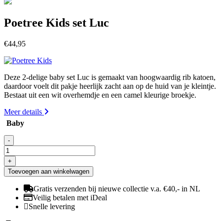
Poetree Kids set Luc
€
44,95
Deze 2-delige baby set Luc is gemaakt van hoogwaardig rib katoen,
daardoor voelt dit pakje heerlijk zacht aan op de huid van je kleintje.
Bestaat uit een wit overhemdje en een camel kleurige broekje.
Meer details
Baby
-
Poetree
Kids
+
set
Toevoegen aan winkelwagen
Luc
aantal
Gratis verzenden bij nieuwe collectie v.a. €40,- in NL
Veilig betalen met iDeal
Snelle levering