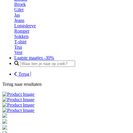
Broek
Gilet
Jas
Jeans
Longsleeve
Romper
Sokken
T-shirt
Trui
Vest
Laatste maatjes -30%
Search
for:
Terug
Terug naar resultaten