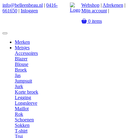
info@belleenbeau.nl
|
0416-
Webshop
|
Afrekenen
|
661650
|
Inloggen
Mijn account
|
0
items
Merken
Meisjes
Accessoires
Blazer
Blouse
Broek
Jas
Jumpsuit
Jurk
Korte broek
Legging
Longsleeve
Maillot
Rok
Schoenen
Sokken
T-shirt
Trui