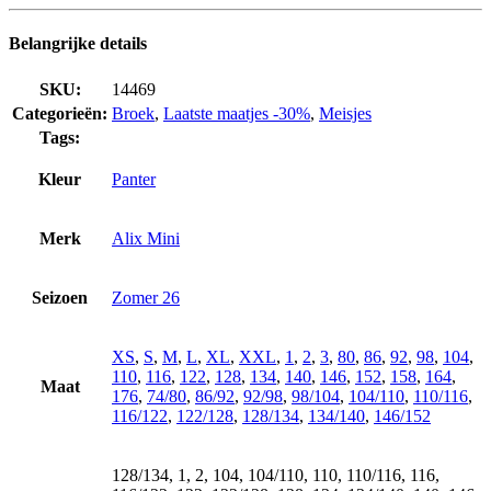
Belangrijke details
SKU:
14469
Categorieën:
Broek
,
Laatste maatjes -30%
,
Meisjes
Tags:
Kleur
Panter
Merk
Alix Mini
Seizoen
Zomer 26
XS
,
S
,
M
,
L
,
XL
,
XXL
,
1
,
2
,
3
,
80
,
86
,
92
,
98
,
104
,
110
,
116
,
122
,
128
,
134
,
140
,
146
,
152
,
158
,
164
,
Maat
176
,
74/80
,
86/92
,
92/98
,
98/104
,
104/110
,
110/116
,
116/122
,
122/128
,
128/134
,
134/140
,
146/152
128/134, 1, 2, 104, 104/110, 110, 110/116, 116,