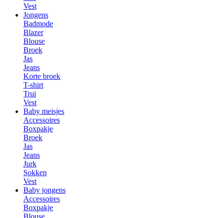
Vest
Jongens
Badmode
Blazer
Blouse
Broek
Jas
Jeans
Korte broek
T-shirt
Trui
Vest
Baby meisjes
Accessoires
Boxpakje
Broek
Jas
Jeans
Jurk
Sokken
Vest
Baby jongens
Accessoires
Boxpakje
Blouse