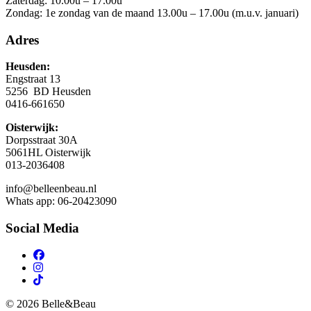
Zaterdag: 10.00u – 17.00u
Zondag: 1e zondag van de maand 13.00u – 17.00u (m.u.v. januari)
Adres
Heusden:
Engstraat 13
5256 BD Heusden
0416-661650
Oisterwijk:
Dorpsstraat 30A
5061HL Oisterwijk
013-2036408
info@belleenbeau.nl
Whats app: 06-20423090
Social Media
© 2026 Belle&Beau