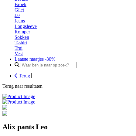
Broek
Gilet
Jas
Jeans
Longsleeve
Romper
Sokken
T-shirt
Trui
Vest
Laatste maatjes -30%
Search
for:
Terug
Terug naar resultaten
Alix pants Leo