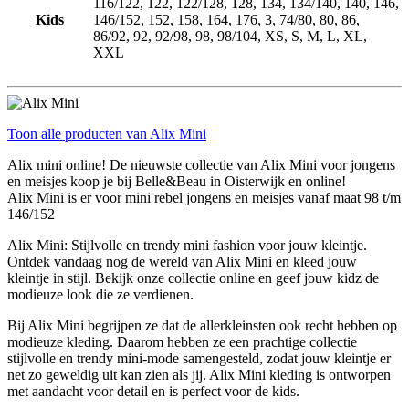
116/122, 122, 122/128, 128, 134, 134/140, 140, 146,
Kids
146/152, 152, 158, 164, 176, 3, 74/80, 80, 86,
86/92, 92, 92/98, 98, 98/104, XS, S, M, L, XL,
XXL
Toon alle producten van Alix Mini
Alix mini online! De nieuwste collectie van Alix Mini voor jongens
en meisjes koop je bij Belle&Beau in Oisterwijk en online!
Alix Mini is er voor mini rebel jongens en meisjes vanaf maat 98 t/m
146/152
Alix Mini: Stijlvolle en trendy mini fashion voor jouw kleintje.
Ontdek vandaag nog de wereld van Alix Mini en kleed jouw
kleintje in stijl. Bekijk onze collectie online en geef jouw kidz de
modieuze look die ze verdienen.
Bij Alix Mini begrijpen ze dat de allerkleinsten ook recht hebben op
modieuze kleding. Daarom hebben ze een prachtige collectie
stijlvolle en trendy mini-mode samengesteld, zodat jouw kleintje er
net zo geweldig uit kan zien als jij. Alix Mini kleding is ontworpen
met aandacht voor detail en is perfect voor de kids.